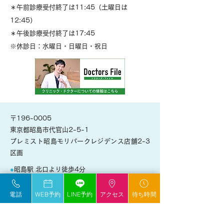
＊午前診療受付終了は11:45（土曜日は
12:45）
＊午後診療受付終了は17:45
※休診日：水曜日・日曜日・祝日
〒196-0005
東京都昭島市代官山2-5-1
プレミスト昭島モリパークレジデンス店舗2-3
区画
●
昭島駅 北口より徒歩4分
●
モリパークいちょう並木通り沿い
●
映画館（MOVIX昭島）の裏手、イトマンスイ
電話
WEB予約
LINE予約
アクセス
待ち時間
ミングスクール隣のマンション1階