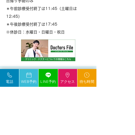
日帰り手術のみ
＊午前診療受付終了は11:45（土曜日は
12:45）
＊午後診療受付終了は17:45
※休診日：水曜日・日曜日・祝日
〒196-0005
電話
WEB予約
LINE予約
アクセス
待ち時間
東京都昭島市代官山2-5-1
プレミスト昭島モリパークレジデンス店舗2-3
区画
●
昭島駅 北口より徒歩4分
●
モリパークいちょう並木通り沿い
●
映画館（MOVIX昭島）の裏手、イトマンスイ
ミングスクール隣のマンション1階